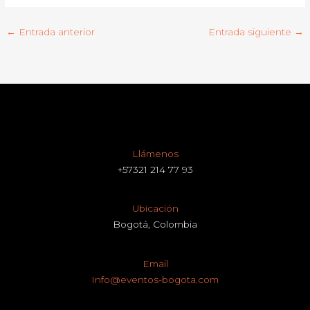
←
Entrada anterior
Entrada siguiente
→
Llámenos
+57321 214 77 93
Ubicación
Bogotá, Colombia
Email
Info@eventos-bogota.com