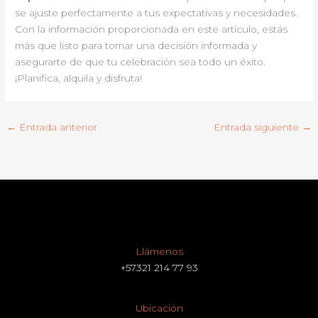
se ajuste perfectamente a tus expectativas y necesidades.
Con la información proporcionada en este artículo, estás
más que listo para tomar una decisión informada y
asegurarte de que tu celebración sea todo un éxito.
¡Planifica, alquila y disfruta!
←
Entrada anterior
Entrada siguiente
→
Llámenos
+57321 214 77 93
Ubicación