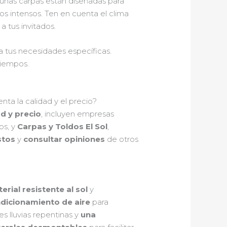
lgunas carpas están diseñadas para
tos intensos. Ten en cuenta el clima
 tus invitados.
a tus necesidades específicas.
tiempos.
ta la calidad y el precio?
ad y precio
, incluyen empresas
os, y
Carpas y Toldos El Sol
,
stos
y
consultar opiniones
de otros
erial resistente al sol
y
ndicionamiento de aire
para
s lluvias repentinas y
una