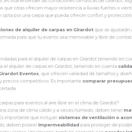
 es vital entender las condiciones climáticas de Girardot. A
s que otras ofrecen mayor resistencia a lluvias fuertes o vien
 opta por una carpa que pueda ofrecer confort y protección a
iones de alquiler de carpas en Girardot
que se ajustarán 
formada para que tu evento sea memorable y libre de contra
adas para el alquiler de carpas en Girardot teniendo en cuen
el alquiler de carpas en Girardot, teniendo en cuenta
calid
Girardot Eventos
, que ofrecen variedad de tamaños y diseñ
 y precios competitivos. Es importante
comparar presupue
certada.
arpas para eventos al aire libre en el clima de Girardot?
 una zona de clima cálido y a veces húmedo, deben tener
mat
. Es importante que incluyan
sistemas de ventilación o aco
ás, deben poseer
impermeabilidad
para proteger de posible