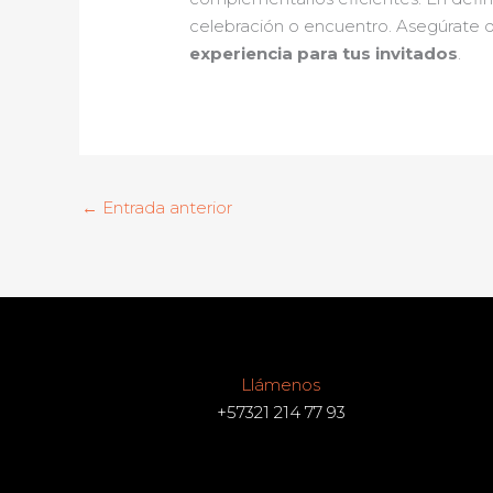
celebración o encuentro. Asegúrate d
experiencia para tus invitados
.
←
Entrada anterior
Llámenos
+57321 214 77 93