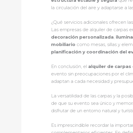
estructura estable y segura
que re
la circulación del aire y adaptarse a 
¿Qué servicios adicionales ofrecen l
Las empresas de alquiler de carpas 
decoración personalizada
,
ilumin
mobiliario
como mesas, sillas y elem
planificación y coordinación del e
En conclusión, el
alquiler de carpas
evento sin preocupaciones por el cli
adaptan a cada necesidad y presupue
La versatilidad de las carpas y la pos
de que su evento sea único y memora
disfrutar de un entorno natural y turís
Es imprescindible recordar la import
complementarios eficientes. En defini