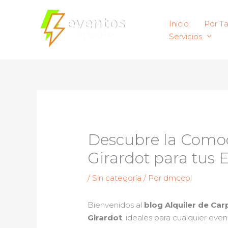
Ir
al
Inicio
Por T
contenido
Servicios
Descubre la Comodi
Girardot para tus E
/
Sin categoría
/ Por
dmccol
Bienvenidos al
blog Alquiler de Car
Girardot
, ideales para cualquier eve