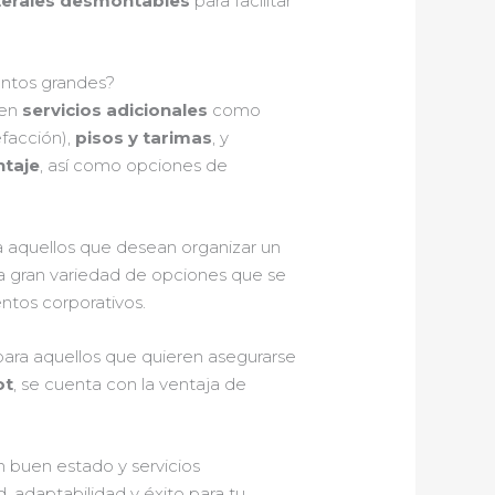
terales desmontables
para facilitar
entos grandes?
cen
servicios adicionales
como
facción),
pisos y tarimas
, y
taje
, así como opciones de
ra aquellos que desean organizar un
a gran variedad de opciones que se
ntos corporativos.
a para aquellos que quieren asegurarse
ot
, se cuenta con la ventaja de
n buen estado y servicios
, adaptabilidad y éxito para tu