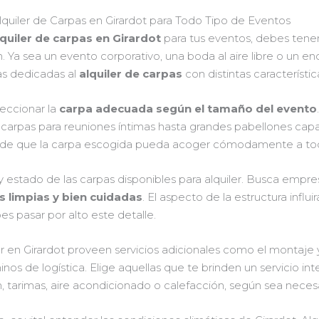
quiler de Carpas en Girardot para Todo Tipo de Eventos
quiler de carpas en Girardot
para tus eventos, debes tener
n. Ya sea un evento corporativo, una boda al aire libre o un enc
as dedicadas al
alquiler de carpas
con distintas característica
leccionar la
carpa adecuada según el tamaño del evento
carpas para reuniones íntimas hasta grandes pabellones capa
e de que la carpa escogida pueda acoger cómodamente a todo
d y estado de las carpas disponibles para alquiler. Busca em
s limpias y bien cuidadas
. El aspecto de la estructura influ
es pasar por alto este detalle.
 en Girardot proveen servicios adicionales como el montaje y
inos de logística. Elige aquellas que te brinden un servicio int
 tarimas, aire acondicionado o calefacción, según sea necesa