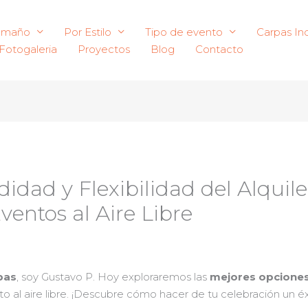
amaño
Por Estilo
Tipo de evento
Carpas Ind
Fotogaleria
Proyectos
Blog
Contacto
dad y Flexibilidad del Alquil
ventos al Aire Libre
pas
, soy Gustavo P. Hoy exploraremos las
mejores opciones 
nto al aire libre. ¡Descubre cómo hacer de tu celebración un é