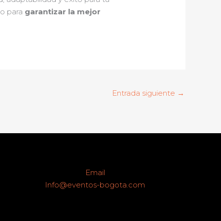
lo para
garantizar la mejor
Entrada siguiente
→
Email
Info@eventos-bogota.com