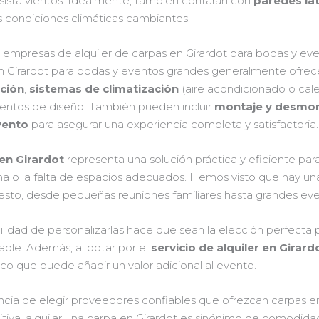
sista vientos. Idealmente, también contarán con
paredes la
las condiciones climáticas cambiantes.
as empresas de alquiler de carpas en Girardot para bodas y ev
en Girardot para bodas y eventos grandes generalmente ofre
ación
,
sistemas de climatización
(aire acondicionado o cale
entos de diseño. También pueden incluir
montaje y desmon
vento
para asegurar una experiencia completa y satisfactoria.
 en Girardot
representa una solución práctica y eficiente pa
ma o la falta de espacios adecuados. Hemos visto que hay un
sto, desde pequeñas reuniones familiares hasta grandes eve
ibilidad de personalizarlas hace que sean la elección perfect
ble. Además, al optar por el
servicio de alquiler en Girard
tico que puede añadir un valor adicional al evento.
ancia de elegir proveedores confiables que ofrezcan carpas e
tiva, alquilar una carpa en Girardot es sinónimo de comodidad