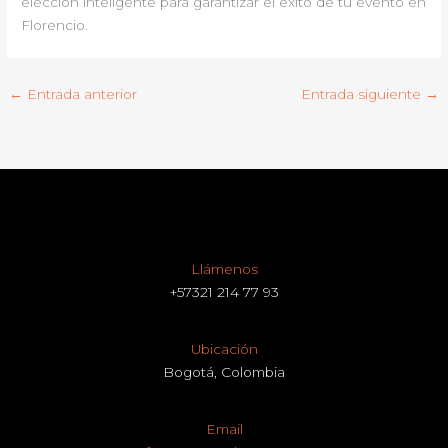
elección inteligente para garantizar el éxito de tu evento en
Florencio.
←
Entrada anterior
Entrada siguiente
→
Llámenos
+57321 214 77 93
Ubicación
Bogotá, Colombia
Email