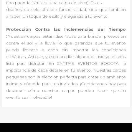
tipo pagoda (similar a una carpa de circo). Estos
diseños no solo ofrecen funcionalidad, sino que también
añaden un toque de estilo y elegancia a tu evento.
Protección Contra las Inclemencias del Tiempo
:
Nuestras carpas están diseñadas para brindar protección
contra el sol y la lluvia, lo que garantiza que tu evento
pueda llevarse a cabo sin importar las condiciones
climáticas. Así que, ya sea un día soleado o lluvioso, estarás
listo para disfrutar. En CARPAS EVENTOS BOGOTA, la
importancia de cada detalle en tu evento. Nuestras carpas
pequeñas son la elección perfecta para crear un ambiente
íntimo y cómodo para tus invitados. ¡Contáctanos hoy para
descubrir cómo nuestras carpas pueden hacer que tu
evento sea inolvidable!