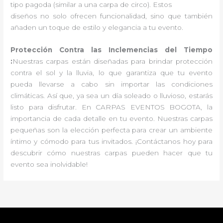
tipo pagoda (similar a una carpa de circo). Estos
diseños no solo ofrecen funcionalidad, sino que también
añaden un toque de estilo y elegancia a tu evento.
Protección Contra las Inclemencias del Tiempo
:
Nuestras carpas están diseñadas para brindar protección
contra el sol y la lluvia, lo que garantiza que tu evento
pueda llevarse a cabo sin importar las condiciones
climáticas. Así que, ya sea un día soleado o lluvioso, estarás
listo para disfrutar. En CARPAS EVENTOS BOGOTA, la
importancia de cada detalle en tu evento. Nuestras carpas
pequeñas son la elección perfecta para crear un ambiente
íntimo y cómodo para tus invitados. ¡Contáctanos hoy para
descubrir cómo nuestras carpas pueden hacer que tu
evento sea inolvidable!