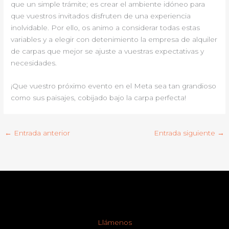
que un simple trámite; es crear el ambiente idóneo para
que vuestros invitados disfruten de una experiencia
inolvidable. Por ello, os animo a considerar todas estas
variables y a elegir con detenimiento la empresa de alquiler
de carpas que mejor se ajuste a vuestras expectativas y
necesidades.
¡Que vuestro próximo evento en el Meta sea tan grandioso
como sus paisajes, cobijado bajo la carpa perfecta!
←
Entrada anterior
Entrada siguiente
→
Llámenos