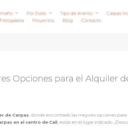
amaño
Por Estilo
Tipo de evento
Carpas Ind
Fotogaleria
Proyectos
Blog
Contacto
es Opciones para el Alquiler d
ler de Carpas
, donde encontrarás las mejores opciones para 
carpas en el centro de Cali
, estás en el lugar indicado. ¡De