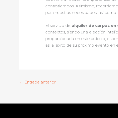
contratiempos. Asimismo, recordemos q
para nuestras necesidades, así como t
El servicio de
alquiler de carpas en 
contextos, siendo una elección intel
proporcionada en este artículo, esper
así al éxito de su próximo evento en e
←
Entrada anterior