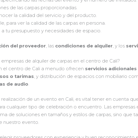
ones de las carpas proporcionadas.
ocer la calidad del servicio y del producto.
e, para ver la calidad de las carpas en persona.
e a tu presupuesto y necesidades de espacio.
ción del proveedor
, las
condiciones de alquiler
, y los
serv
s empresas de alquiler de carpas en el centro de Cali?
en el centro de Cali a menudo ofrecen
servicios adicionales
isos o tarimas
, y distribución de espacios con mobiliario co
as de audio
.
 realización de un evento en Cali, es vital tener en cuenta qu
ara cualquier tipo de celebración o encuentro. Las empresas 
ma de soluciones en tamaños y estilos de carpas, sino que t
de nuestro evento.
de elegir proveedores con experiencia y buen reconocimiento 