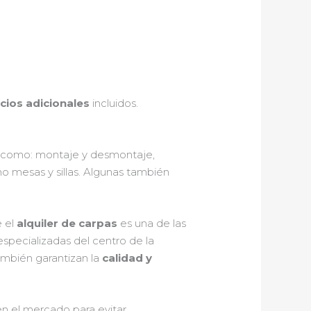
icios adicionales
incluidos.
como: montaje y desmontaje,
mo mesas y sillas. Algunas también
e el
alquiler de carpas
es una de las
especializadas del centro de la
ambién garantizan la
calidad y
en el mercado para evitar