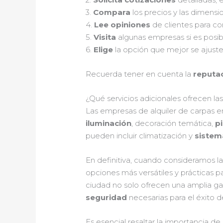
3.
Compara
los precios y las dimensi
4.
Lee opiniones
de clientes para con
5.
Visita
algunas empresas si es posibl
6.
Elige
la opción que mejor se ajust
Recuerda tener en cuenta la
reputa
¿Qué servicios adicionales ofrecen la
Las empresas de alquiler de carpas 
iluminación
, decoración temática,
p
pueden incluir climatización y
sistem
En definitiva, cuando consideramos la
opciones más versátiles y prácticas p
ciudad no solo ofrecen una amplia ga
seguridad
necesarias para el éxito 
Es esencial resaltar la importancia 