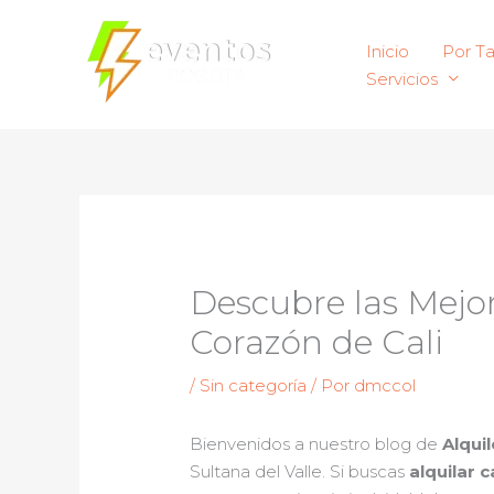
Ir
al
Inicio
Por T
contenido
Servicios
Descubre las Mejor
Corazón de Cali
/
Sin categoría
/ Por
dmccol
Bienvenidos a nuestro blog de
Alqui
Sultana del Valle. Si buscas
alquilar 