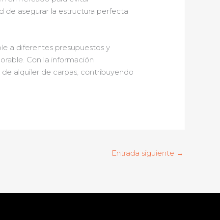
d de asegurar la estructura perfecta
le a diferentes presupuestos y
orable. Con la información
 de alquiler de carpas, contribuyendo
Entrada siguiente
→