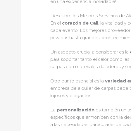
en una experiencia inolvidable!
Descubre los Mejores Servicios de Alq
En el
corazón de Cali
, la vitalidad y
cada evento. Los mejores proveedore
privadas hasta grandes acontecimient
Un aspecto crucial a considerar es la
para soportar tanto el calor como las
carpas con materiales duraderos y se
Otro punto esencial es la
variedad e
empresa de alquiler de carpas debe p
lujosos y elegantes.
La
personalización
es también un as
específicos que armonicen con la dec
a las necesidades particulares de cada