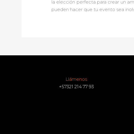
la elección perfecta para crear un a
pueden hacer que tu evento sea inolv
Llámenos
+57321 214 77 93