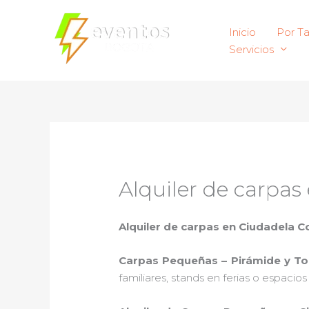
Ir
al
Inicio
Por T
contenido
Servicios
Alquiler de carpas
Alquiler de carpas en Ciudadela C
Carpas Pequeñas – Pirámide y T
familiares, stands en ferias o espacio