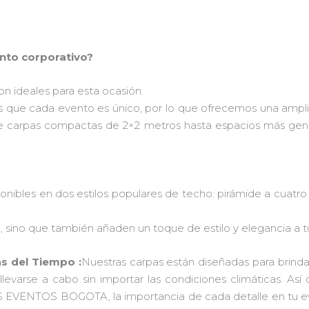
ento corporativo?
n ideales para esta ocasión.
que cada evento es único, por lo que ofrecemos una ampl
de carpas compactas de 2×2 metros hasta espacios más gene
nibles en dos estilos populares de techo: pirámide a cuatro 
, sino que también añaden un toque de estilo y elegancia a t
as del Tiempo :
Nuestras carpas están diseñadas para brindar p
evarse a cabo sin importar las condiciones climáticas. Así q
RPAS EVENTOS BOGOTA, la importancia de cada detalle en tu 