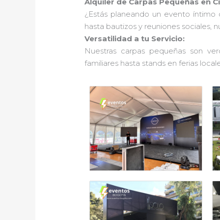
Alquiler de Carpas Pequeñas en C
¿Estás planeando un evento íntimo 
hasta bautizos y reuniones sociales, 
Versatilidad a tu Servicio:
Nuestras carpas pequeñas son verd
familiares hasta stands en ferias locale