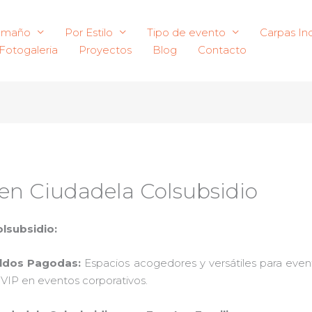
amaño
Por Estilo
Tipo de evento
Carpas Ind
Fotogaleria
Proyectos
Blog
Contacto
 en Ciudadela Colsubsidio
olsubsidio:
oldos Pagodas:
Espacios acogedores y versátiles para event
s VIP en eventos corporativos.