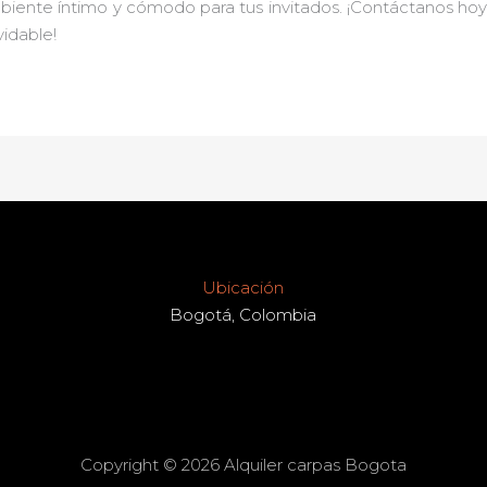
mbiente íntimo y cómodo para tus invitados. ¡Contáctanos ho
idable!
Ubicación
Bogotá, Colombia
Copyright © 2026 Alquiler carpas Bogota