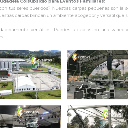
iudadela Colsubsidio para Eventos Familiares:
con tus seres queridos? Nuestras carpas pequeñas son la 
nuestras carpas brindan un ambiente acogedor y versátil que 
aderamente versátiles. Puedes utilizarlas en una varied
s.