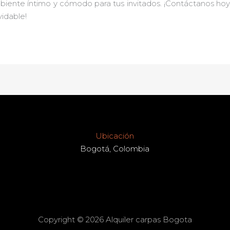
mbiente íntimo y cómodo para tus invitados. ¡Contáctanos ho
idable!
Ubicación
Bogotá, Colombia
Copyright © 2026 Alquiler carpas Bogota