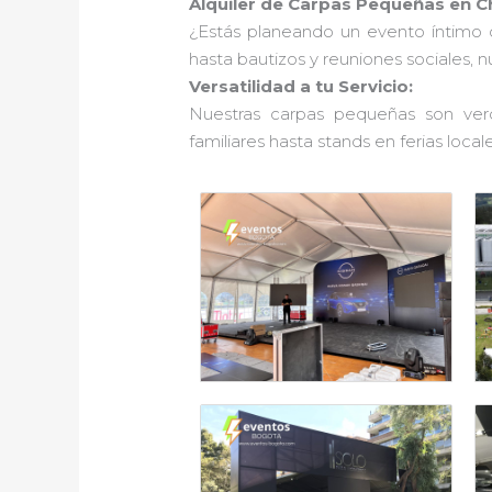
Alquiler de Carpas Pequeñas en Ch
¿Estás planeando un evento íntimo 
hasta bautizos y reuniones sociales, 
Versatilidad a tu Servicio:
Nuestras carpas pequeñas son verd
familiares hasta stands en ferias locale