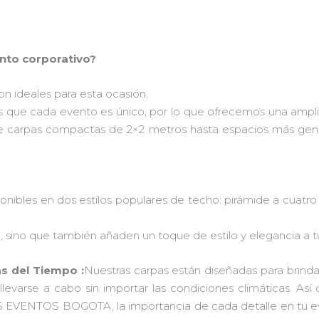
ento corporativo?
n ideales para esta ocasión.
que cada evento es único, por lo que ofrecemos una ampl
de carpas compactas de 2×2 metros hasta espacios más gene
nibles en dos estilos populares de techo: pirámide a cuatro 
, sino que también añaden un toque de estilo y elegancia a t
as del Tiempo :
Nuestras carpas están diseñadas para brindar p
evarse a cabo sin importar las condiciones climáticas. Así q
RPAS EVENTOS BOGOTA, la importancia de cada detalle en tu 