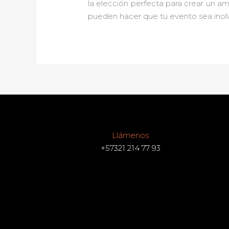
la elección perfecta para crear un a
pueden hacer que tu evento sea inolv
Llámenos
+57321 214 77 93