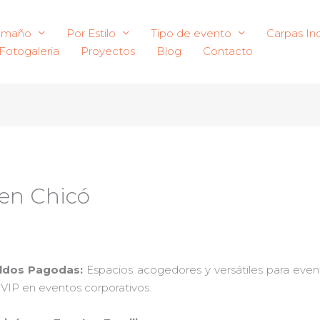
amaño
Por Estilo
Tipo de evento
Carpas Ind
Fotogaleria
Proyectos
Blog
Contacto
 en Chicó
oldos Pagodas:
Espacios acogedores y versátiles para event
s VIP en eventos corporativos.