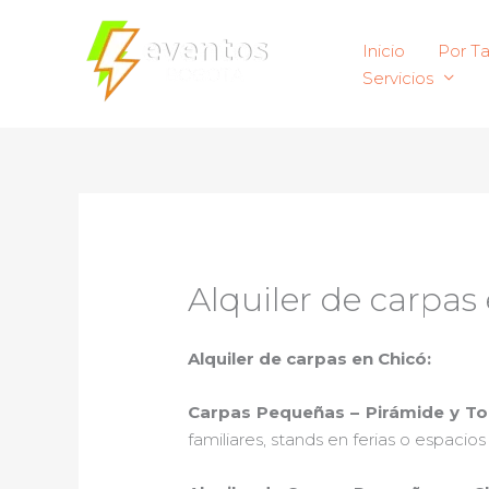
Ir
al
Inicio
Por T
contenido
Servicios
Alquiler de carpas
Alquiler de carpas en Chicó:
Carpas Pequeñas – Pirámide y T
familiares, stands en ferias o espacio