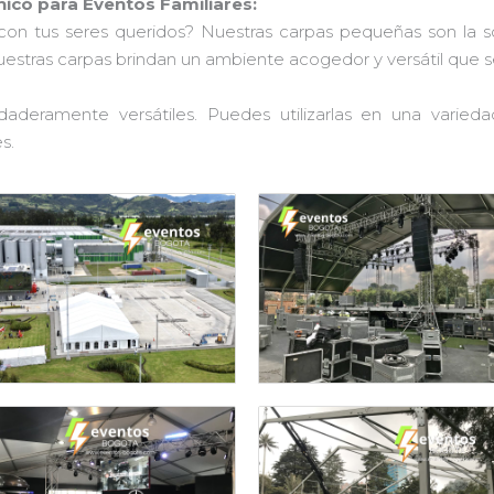
icó para Eventos Familiares:
con tus seres queridos? Nuestras carpas pequeñas son la 
nuestras carpas brindan un ambiente acogedor y versátil que 
aderamente versátiles. Puedes utilizarlas en una varied
s.