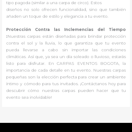
tipo pagoda (similar a una carpa de circo). Estos
diseños no solo ofrecen funcionalidad, sino que también
añaden un toque de estilo y elegancia a tu evento.
Protección Contra las Inclemencias del Tiempo
:
Nuestras carpas están diseñadas para brindar protección
contra el sol y la lluvia, lo que garantiza que tu evento
pueda llevarse a cabo sin importar las condiciones
climáticas. Así que, ya sea un día soleado o lluvioso, estarás
listo para disfrutar. En CARPAS EVENTOS BOGOTA, la
importancia de cada detalle en tu evento. Nuestras carpas
pequeñas son la elección perfecta para crear un ambiente
íntimo y cómodo para tus invitados. ¡Contáctanos hoy para
descubrir cómo nuestras carpas pueden hacer que tu
evento sea inolvidable!