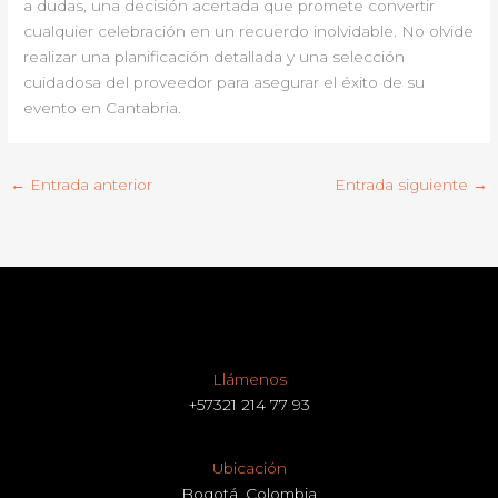
a dudas, una decisión acertada que promete convertir
cualquier celebración en un recuerdo inolvidable. No olvide
realizar una planificación detallada y una selección
cuidadosa del proveedor para asegurar el éxito de su
evento en Cantabria.
←
Entrada anterior
Entrada siguiente
→
Llámenos
+57321 214 77 93
Ubicación
Bogotá, Colombia