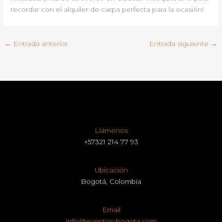
recordar con el alquiler de carpa perfecta para la ocasión!
←
Entrada anterior
Entrada siguiente
→
Llámenos
+57321 214 77 93
Ubicación
Bogotá, Colombia
Email
Info@eventos-bogota.com