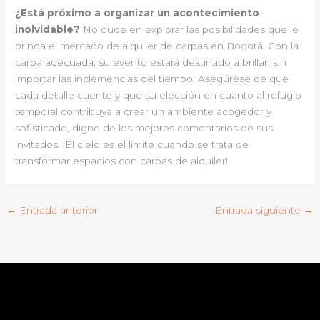
¿Está próximo a organizar un acontecimiento
inolvidable?
No dude en explorar las posibilidades que le
brinda el mercado de alquiler de carpas en Bogotá. Con la
carpa adecuada, su evento estará destinado a brillar, sin
importar las inclemencias del tiempo. Asegúrese de que
cada detalle cuente y que su elección en cuanto al refugio
temporal contribuya a crear un ambiente acogedor y
sofisticado, digno de los mejores comentarios de sus
invitados. ¡El cielo es el límite cuando se trata de
transformar espacios con carpas de alquiler!
←
Entrada anterior
Entrada siguiente
→