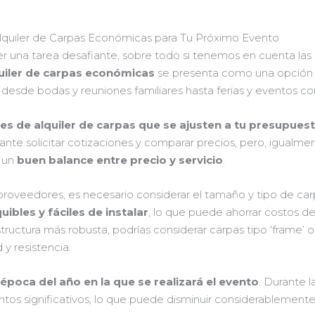
lquiler de Carpas Económicas para Tu Próximo Evento
er una tarea desafiante, sobre todo si tenemos en cuenta la
uiler de carpas económicas
se presenta como una opción ve
, desde bodas y reuniones familiares hasta ferias y eventos co
es de alquiler de carpas que se ajusten a tu presupues
te solicitar cotizaciones y comparar precios, pero, igualmente
 un
buen balance entre precio y servicio
.
proveedores, es necesario considerar el tamaño y tipo de car
uibles y fáciles de instalar
, lo que puede ahorrar costos d
ructura más robusta, podrías considerar carpas tipo ‘frame’ o
y resistencia.
a
época del año en la que se realizará el evento
. Durante 
s significativos, lo que puede disminuir considerablemente e