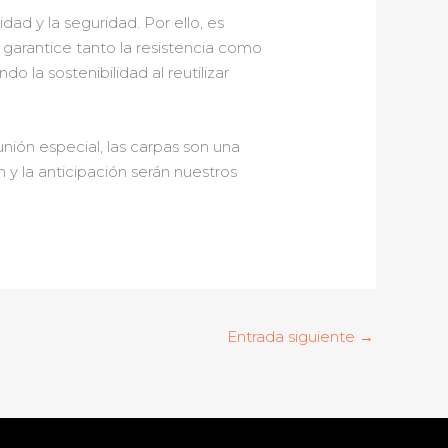
ad y la seguridad. Por ello, es
 garantice tanto la resistencia como
do la sostenibilidad al reutilizar
nión especial, las carpas son una
 y la anticipación serán nuestros
Entrada siguiente
→