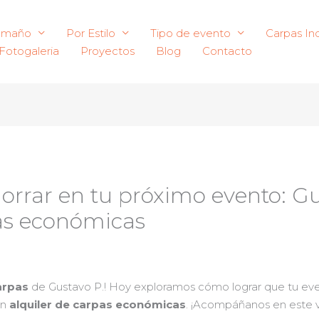
amaño
Por Estilo
Tipo de evento
Carpas Ind
Fotogaleria
Proyectos
Blog
Contacto
rrar en tu próximo evento: G
pas económicas
arpas
de Gustavo P.! Hoy exploramos cómo lograr que tu evento
en
alquiler de carpas económicas
. ¡Acompáñanos en este via