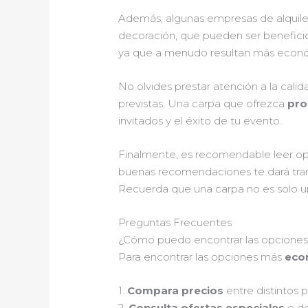
Además, algunas empresas de alquiler
decoración, que pueden ser benefici
ya que a menudo resultan más econó
No olvides prestar atención a la cali
previstas. Una carpa que ofrezca
prot
invitados y el éxito de tu evento.
Finalmente, es recomendable leer opi
buenas recomendaciones te dará tran
Recuerda que una carpa no es solo un 
Preguntas Frecuentes
¿Cómo puedo encontrar las opciones 
Para encontrar las opciones más
eco
1.
Compara precios
entre distintos 
2.
Consulta ofertas especiales
o de