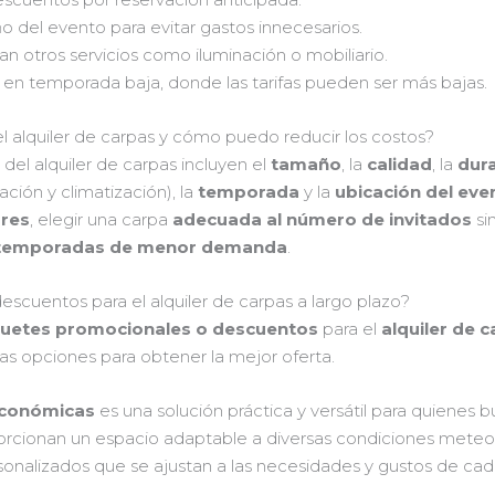
del evento para evitar gastos innecesarios.
n otros servicios como iluminación o mobiliario.
ar en temporada baja, donde las tarifas pueden ser más bajas.
el alquiler de carpas y cómo puedo reducir los costos?
 del alquiler de carpas incluyen el
tamaño
, la
calidad
, la
dura
ación y climatización), la
temporada
y la
ubicación del eve
ores
, elegir una carpa
adecuada al número de invitados
si
temporadas de menor demanda
.
scuentos para el alquiler de carpas a largo plazo?
uetes promocionales o descuentos
para el
alquiler de 
s opciones para obtener la mejor oferta.
 económicas
es una solución práctica y versátil para quienes b
orcionan un espacio adaptable a diversas condiciones meteo
sonalizados que se ajustan a las necesidades y gustos de cada