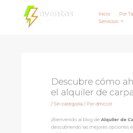
Ir
al
Inicio
Por T
contenido
Servicios
Descubre cómo aho
el alquiler de car
/
Sin categoría
/ Por
dmccol
¡Bienvenido al blog de
Alquiler de C
descubriendo las mejores opciones 