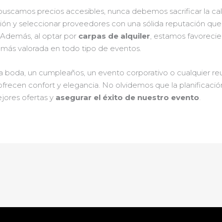
scamos precios accesibles, nunca debemos sacrificar la calid
ción y seleccionar proveedores con una sólida reputación que
. Además, al optar por
carpas de alquiler
, estamos favorecien
 más valorada en todo tipo de eventos.
a boda, un cumpleaños, un evento corporativo o cualquier reu
recen confort y elegancia. No olvidemos que la planificación
ejores ofertas y
asegurar el éxito de nuestro evento
.