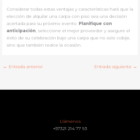
Considerar todas estas ventajas y características hará que la
elección de alquilar una carpa con piso sea una decisión
acertada para su próximo evento.
Planifique con
anticipación
, seleccione el mejor proveedor y asegure el
éxito de su celebración bajo una carpa que no solo cobije,
sino que también realce la ocasión.
←
Entrada anterior
Entrada siguiente
→
Llámenos
+57321 214 77 93