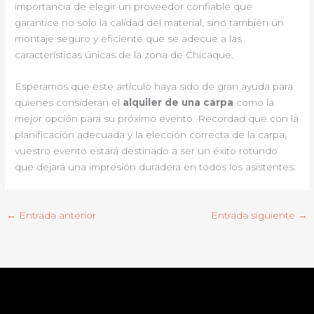
importancia de elegir un proveedor confiable que
garantice no solo la calidad del material, sino también un
montaje seguro y eficiente que se adecue a las
características únicas de la zona de Chicaque.
Esperamos que este artículo haya sido de gran ayuda para
quienes consideran el
alquiler de una carpa
como la
mejor opción para su próximo evento. Recordad que con la
planificación adecuada y la elección correcta de la carpa,
vuestro evento estará destinado a ser un éxito rotundo
que dejará una impresión duradera en todos los asistentes.
←
Entrada anterior
Entrada siguiente
→