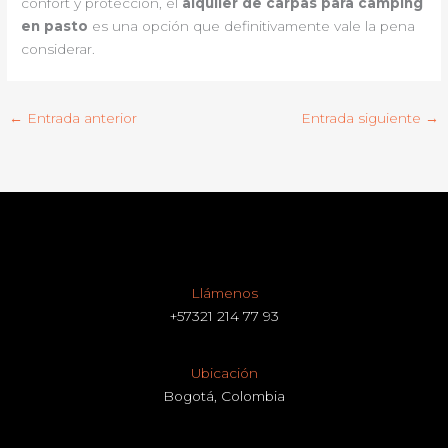
confort y protección, el
alquiler de carpas para camping
en pasto
es una opción que definitivamente vale la pena
considerar.
←
Entrada anterior
Entrada siguiente
→
Llámenos
+57321 214 77 93
Ubicación
Bogotá, Colombia