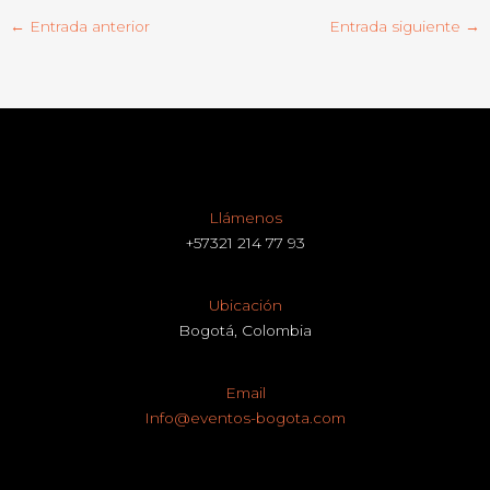
←
Entrada anterior
Entrada siguiente
→
Llámenos
+57321 214 77 93
Ubicación
Bogotá, Colombia
Email
Info@eventos-bogota.com