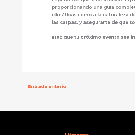
proporcionando una guía completa
climáticas como a la naturaleza d
las carpas, y asegurarte de que t
¡Haz que tu próximo evento sea ino
←
Entrada anterior
Llámenos