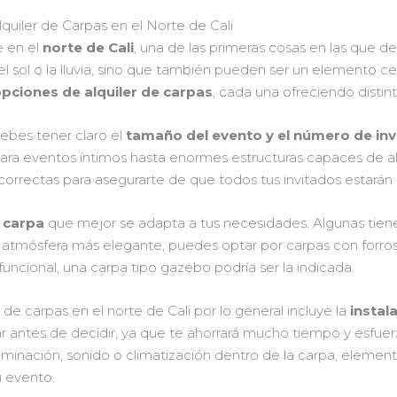
uiler de Carpas en el Norte de Cali
e en el
norte de Cali
, una de las primeras cosas en las que de
el sol o la lluvia, sino que también pueden ser un elemento ce
ciones de alquiler de carpas
, cada una ofreciendo distint
debes tener claro el
tamaño del evento y el número de in
ara eventos íntimos hasta enormes estructuras capaces de al
orrectas para asegurarte de que todos tus invitados estará
 carpa
que mejor se adapta a tus necesidades. Algunas tiene
 atmósfera más elegante, puedes optar por carpas con forros y
funcional, una carpa tipo gazebo podría ser la indicada.
 de carpas en el norte de Cali por lo general incluye la
instal
r antes de decidir, ya que te ahorrará mucho tiempo y esfu
luminación, sonido o climatización dentro de la carpa, eleme
u evento.