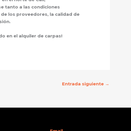
 tanto a las condiciones
 de los proveedores, la calidad de
sión.
do en el
alquiler de carpas
!
Entrada siguiente
→
Email