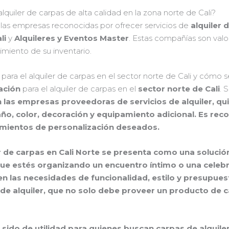
quiler de carpas de alta calidad en la zona norte de Cali?
 las empresas reconocidas por ofrecer servicios de
alquiler 
li
y
Alquileres y Eventos Master
. Estas compañías son valo
miento de su inventario.
para el alquiler de carpas en el sector norte de Cali y cómo
ación
para el alquiler de carpas en el
sector norte de Cali
. 
las empresas proveedoras de servicios de alquiler, q
o, color, decoración y equipamiento adicional. Es re
rimientos de personalización deseados.
r de carpas en Cali Norte
se presenta como una solución 
ue estés organizando un encuentro íntimo o una celebra
n las necesidades de funcionalidad, estilo y presupuesto
e alquiler, que no solo debe proveer un producto de ca
 sido de utilidad para quienes buscan
carpas de alquiler