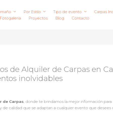
amaño
Por Estilo
Tipo de evento
Carpas Ind
Fotogaleria
Proyectos
Blog
Contacto
ios de Alquiler de Carpas en Ca
ntos inolvidables
er de Carpas
, donde te brindamos la mejor información para 
 y de calidad que se adaptan a cualquier evento que desees ce