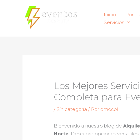
Ir
al
Inicio
Por T
contenido
Servicios
Los Mejores Servic
Completa para Eve
/
Sin categoría
/ Por
dmccol
Bienvenido a nuestro blog de
Alquil
Norte
. Descubre opciones versátiles