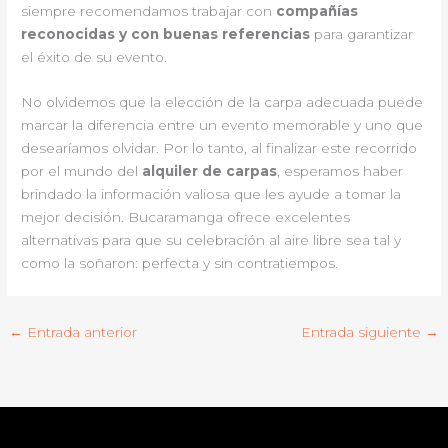
siempre recomendamos trabajar con
compañías
reconocidas y con buenas referencias
para garantizar
el éxito de su evento.
No olvidemos que la elección de la carpa adecuada puede
marcar la diferencia entre un evento memorable y uno que
desearíamos olvidar. Por lo tanto, al finalizar este recorrido
por el mundo del
alquiler de carpas
, esperamos haber
brindado la información valiosa que les ayude a tomar la
mejor decisión. Bucaramanga ofrece excelentes
alternativas para que su celebración al aire libre sea tal y
como la soñaron: perfecta y sin contratiempos.
←
Entrada anterior
Entrada siguiente
→