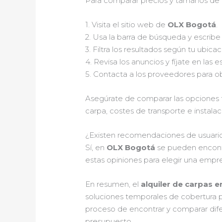
Para comparar precios y tamaños de c
1. Visita el sitio web de
OLX Bogotá
.
2. Usa la barra de búsqueda y escribe 
3. Filtra los resultados según tu ubic
4. Revisa los anuncios y fíjate en las
5. Contacta a los proveedores para o
Asegúrate de comparar las opciones t
carpa, costes de transporte e instalac
¿Existen recomendaciones de usuarios
Sí, en
OLX Bogotá
se pueden encon
estas opiniones para elegir una empre
En resumen, el
alquiler de carpas 
soluciones temporales de cobertura p
proceso de encontrar y comparar difere
presupuesto.