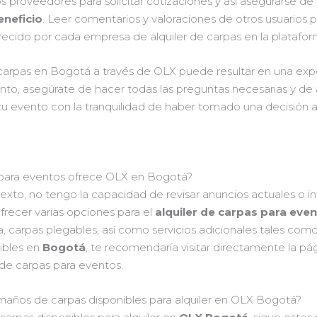
 proveedores para solicitar cotizaciones y así asegurarse d
eneficio
. Leer comentarios y valoraciones de otros usuarios
 ofrecido por cada empresa de alquiler de carpas en la platafo
e carpas en Bogotá a través de OLX puede resultar en una exp
anto, asegúrate de hacer todas las preguntas necesarias y de 
de tu evento con la tranquilidad de haber tomado una decisión 
 para eventos ofrece OLX en Bogotá?
o, no tengo la capacidad de revisar anuncios actuales o in
frecer varias opciones para el
alquiler de carpas para eve
a, carpas plegables, así como servicios adicionales tales co
ibles en
Bogotá
, te recomendaría visitar directamente la p
 de carpas para eventos.
años de carpas disponibles para alquiler en OLX Bogotá?