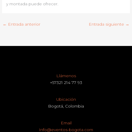
y montada puede ofrecer.
←
Entrada anterior
Entrada siguiente
→
Llámenos
+57321 214 77 93
Ubicación
Bogotá, Colombia
Email
Info@eventos-bogota.com