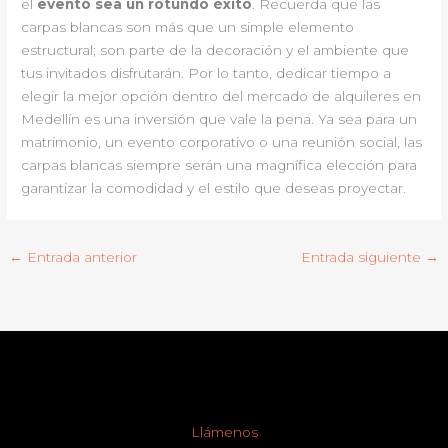
el
evento sea un rotundo éxito
. Recuerda que las
carpas blancas son más que un simple elemento
estructural; son parte de la decoración y el ambiente que
tus invitados disfrutarán. Por lo tanto, dedicar tiempo a
elegir la mejor opción dentro del mercado de alquileres en
Medellín es una inversión que vale la pena. Ya sea para un
matrimonio, un evento corporativo o una reunión social, las
carpas blancas siempre serán una magnífica elección para
garantizar la comodidad y el estilo que deseas proyectar.
←
Entrada anterior
Entrada siguiente
→
Llámenos