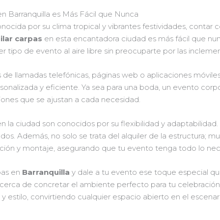
en Barranquilla es Más Fácil que Nunca
onocida por su clima tropical y vibrantes festividades, contar 
ilar carpas
en esta encantadora ciudad es más fácil que nunc
r tipo de evento al aire libre sin preocuparte por las incleme
s de llamadas telefónicas, páginas web o aplicaciones móvile
sonalizada y eficiente. Ya sea para una boda, un evento corpor
ones que se ajustan a cada necesidad.
n la ciudad son conocidos por su flexibilidad y adaptabilidad.
ados. Además, no solo se trata del alquiler de la estructura; 
ción y montaje, asegurando que tu evento tenga todo lo neces
rpas en
Barranquilla
y dale a tu evento ese toque especial qu
 cerca de concretar el ambiente perfecto para tu celebración
y estilo, convirtiendo cualquier espacio abierto en el escenari