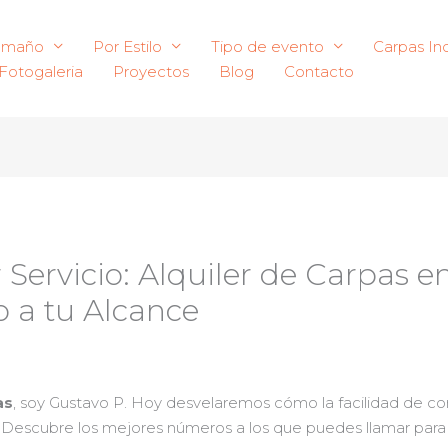
amaño
Por Estilo
Tipo de evento
Carpas Ind
Fotogaleria
Proyectos
Blog
Contacto
 Servicio: Alquiler de Carpas e
o a tu Alcance
as
, soy Gustavo P. Hoy desvelaremos cómo la facilidad de con
. Descubre los mejores números a los que puedes llamar para 