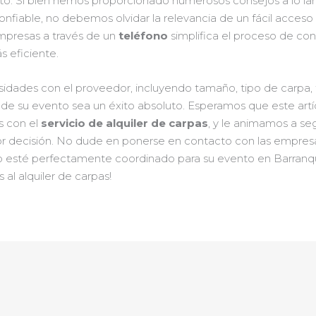
to. Si bien hemos proporcionado numerosos consejos a lo larg
nfiable, no debemos olvidar la relevancia de un fácil acceso
mpresas a través de un
teléfono
simplifica el proceso de con
s eficiente.
idades con el proveedor, incluyendo tamaño, tipo de carpa, t
día de su evento sea un éxito absoluto. Esperamos que este a
s con el
servicio de alquiler de carpas
, y le animamos a se
 decisión. No dude en ponerse en contacto con las empresa
 esté perfectamente coordinado para su evento en Barranquil
al alquiler de carpas!