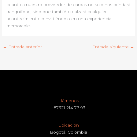
cuanto a nuestro proveedor de carpas no solo nos brindará
tranquilidad, sino que también realzará cualquier
acontecimiento convirtiéndolo en una experiencia
memorable.
←
Entrada anterior
Entrada siguiente
→
Llámenos
+57321 214 77 93
Ubicación
Bogotá, Colombia