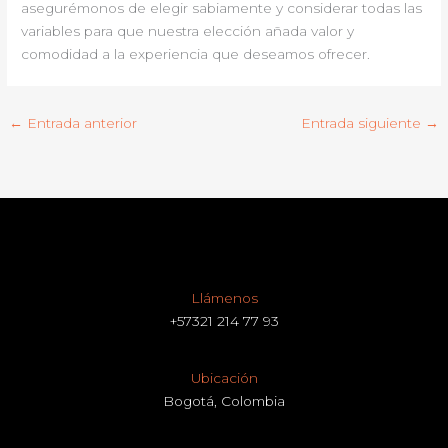
asegurémonos de elegir sabiamente y considerar todas las
variables para que nuestra elección añada valor y
comodidad a la experiencia que deseamos ofrecer.
←
Entrada anterior
Entrada siguiente
→
Llámenos
+57321 214 77 93
Ubicación
Bogotá, Colombia