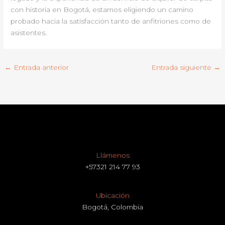
con historia en Bogotá, estamos eligiendo un camino
probado hacia la satisfacción tanto de anfitriones como de
asistentes.
←
Entrada anterior
Entrada siguiente
→
Llámenos
+57321 214 77 93
Ubicación
Bogotá, Colombia