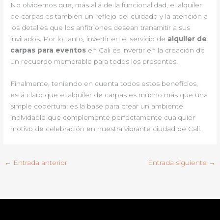
No olvidemos que, más allá de la funcionalidad, el alquiler
de carpas es también un reflejo del cuidado y la atención a
los detalles que los anfitriones desean transmitir a sus
invitados. Por lo tanto, invertir en el servicio de
alquiler de
carpas para eventos
en Cali es invertir en la creación de
un recuerdo memorable para todos los presentes.
Finalmente, teniendo en cuenta todos estos beneficios,
está claro que el alquiler de carpas es mucho más que una
simple cobertura: es la base para crear un ambiente
inolvidable que complemente perfectamente cualquier
motivo de celebración en nuestra vibrante ciudad de Cali.
←
Entrada anterior
Entrada siguiente
→