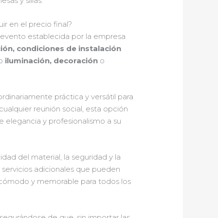
as y sillas.
r en el precio final?
evento establecida por la empresa
ción, condiciones de instalación
mo
iluminación, decoración
o
rdinariamente práctica y versátil para
cualquier reunión social, esta opción
e elegancia y profesionalismo a su
lidad del material, la seguridad y la
s servicios adicionales que pueden
ea cómodo y memorable para todos los
asegurándose de que, sin importar las