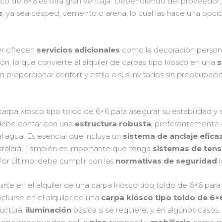
osco de 6×6 es otra gran ventaja. Dependiendo del proveedor,
s
, ya sea césped, cemento o arena, lo cual las hace una opci
er ofrecen
servicios adicionales
como la decoración personal
, lo que convierte al alquiler de carpas tipo kiosco en una
s
roporcionar confort y estilo a sus invitados sin preocupacio
arpa kiosco tipo toldo de 6×6 para asegurar su estabilidad y s
ebe contar con una
estructura robusta
, preferentemente 
 al agua. Es esencial que incluya un
sistema de anclaje efica
instalará. También es importante que tenga
sistemas de ten
Por último, debe cumplir con las
normativas de seguridad
l
irse en el alquiler de una carpa kiosco tipo toldo de 6×6 para 
cluirse en el alquiler de una
carpa kiosco tipo toldo de 6×
ructura,
iluminación
básica si se requiere, y en algunos casos