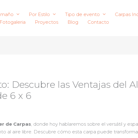
amaño
Por Estilo
Tipo de evento
Carpas Ind
Fotogaleria
Proyectos
Blog
Contacto
: Descubre las Ventajas del A
de 6 x 6
ler de Carpas
, donde hoy hablaremos sobre el versátil y esp
to al aire libre. Descubre cómo esta carpa puede transformar