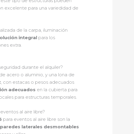
 este tipo de estructuras pueden
ón excelente para una variedidad de
izada de la carpa, iluminación
olución integral
para los
nes extra.
eguridad durante el alquiler?
de acero o aluminio, y una lona de
z
, con estacas o pesos adecuados
sión adecuados
en la cubierta para
ocales para estructuras temporales.
eventos al aire libre?
6
para eventos al aire libre son la
,
paredes laterales desmontables