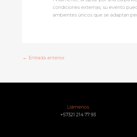
condiciones externas, su evento pued
ambientes únicos que se adaptan per
←
Entrada anterior
Llámenos
+57321 214 77 93