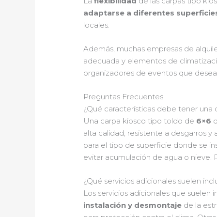
La
flexibilidad
de las carpas tipo ki
adaptarse a diferentes superficie
locales.
Además, muchas empresas de alquil
adecuada y elementos de climatización
organizadores de eventos que desean p
Preguntas Frecuentes
¿Qué características debe tener una c
Una carpa kiosco tipo toldo de
6×6
d
alta calidad, resistente a desgarros y
para el tipo de superficie donde se 
evitar acumulación de agua o nieve. 
¿Qué servicios adicionales suelen inclu
Los servicios adicionales que suelen in
instalación y desmontaje
de la est