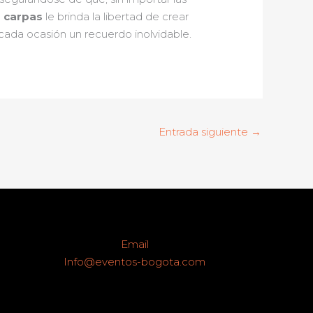
s carpas
le brinda la libertad de crear
ada ocasión un recuerdo inolvidable.
Entrada siguiente
→
Email
Info@eventos-bogota.com