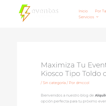
Ir
al
Inicio
Por T
contenido
Servicios
Maximiza Tu Evento
Kiosco Tipo Toldo 
/
Sin categoría
/ Por
dmccol
Bienvenidos a nuestro blog de
Alqui
opción perfecta para tu próximo even