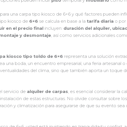
s opciones pueden incluir
piso
temporal y
mobiliario
como mes
para una carpa tipo kiosco de 6×6 y qué factores pueden influi
tipo kiosco de
6×6
se calcula en base a la
tarifa diaria
o por 
uir en el precio final
incluyen:
duración del alquiler, ubica
 montaje y desmontaje
, así como servicios adicionales co
rpa kiosco tipo toldo de 6×6
representa una solución extrao
 sea una boda, un encuentro empresarial, una feria artesanal o 
eventualidades del clima, sino que también aporta un toque d
el servicio de
alquiler de carpas
, es esencial considerar la ca
instalación de estas estructuras. No olvide consultar sobre lo
oración y climatización para asegurarse de que su evento s
sco de 6×6, usted está invirtiendo en tranquilidad y confort, 