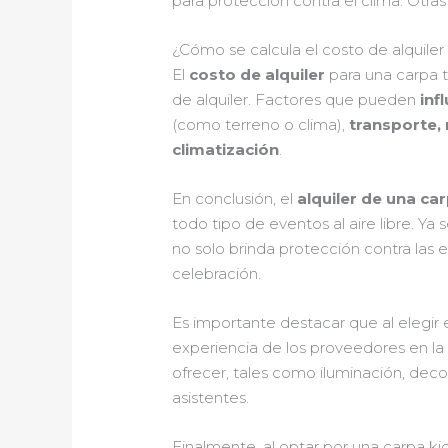
para protección contra el clima. Otra
¿Cómo se calcula el costo de alquiler 
El
costo de alquiler
para una carpa 
de alquiler. Factores que pueden
infl
(como terreno o clima),
transporte,
climatización
.
En conclusión, el
alquiler de una ca
todo tipo de eventos al aire libre. Ya
no solo brinda protección contra las 
celebración.
Es importante destacar que al elegir 
experiencia de los proveedores en la 
ofrecer, tales como iluminación, dec
asistentes.
Finalmente, al optar por una carpa kio