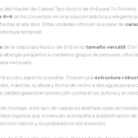
jas del Alquiler de Carpas Tipo Kiosco de 6×6 para Tu Próximo
de 6×6
se ha convertido en una solución práctica y elegante p
iestas al aire libre. Estas unidades ofrecen una serie de
carac
cobertura temporal.
as
de la carpa tipo kiosco de 6×6 es su
tamaño versátil
. Con
ara albergar pequeños a medianos grupos de personas, ofreci
fuera necesario.
6×6 es otro aspecto a resaltar. Poseen una
estructura robus
iadas. Además, su altura y forma de techo a dos aguas propo
a calidad garantizan protección contra el sol, la lluvia y el vient
d de montaje, este tipo de carpas es diseñado para ser instalad
ompleja logística que a menudo acompaña a la planificación de
ecurso valioso y los preparativos son extensos.