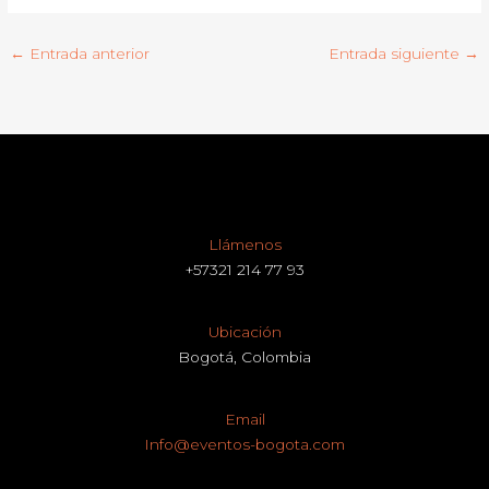
←
Entrada anterior
Entrada siguiente
→
Llámenos
+57321 214 77 93
Ubicación
Bogotá, Colombia
Email
Info@eventos-bogota.com