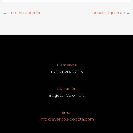
←
Entrada anterior
Entrada siguiente
→
Llámenos
+57321 214 77 93
Ubicación
Bogotá, Colombia
Email
Info@eventos-bogota.com