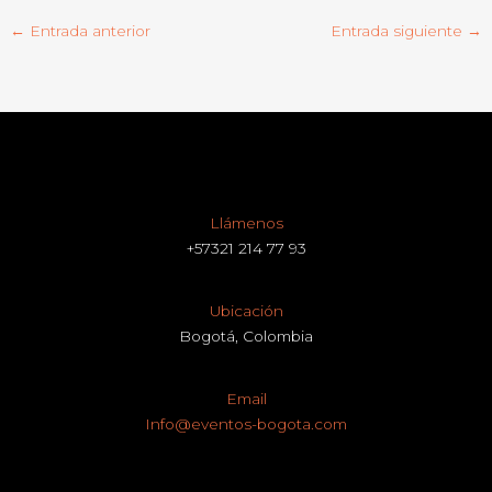
←
Entrada anterior
Entrada siguiente
→
Llámenos
+57321 214 77 93
Ubicación
Bogotá, Colombia
Email
Info@eventos-bogota.com