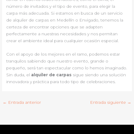
número de invitados y el tipo de evento, para elegir la
carpa más adecuada. Si estamos en busca de un servicio
de alquiler de carpas en Medellín o Envigado, tenemos la
certeza de encontrar opciones que se adapten
perfectamente a nuestras necesidades y nos permitan
crear el ambiente ideal para cualquier ocasión especial.
Con el apoyo de los mejores en el ramo, podemos estar
tranquilos sabiendo que nuestro evento, grande o
pequeño, será tan espectacular como lo hemos imaginado.
Sin duda, el
alquiler de carpas
sigue siendo una solución
innovadora y práctica para todo tipo de celebraciones.
←
Entrada anterior
Entrada siguiente
→