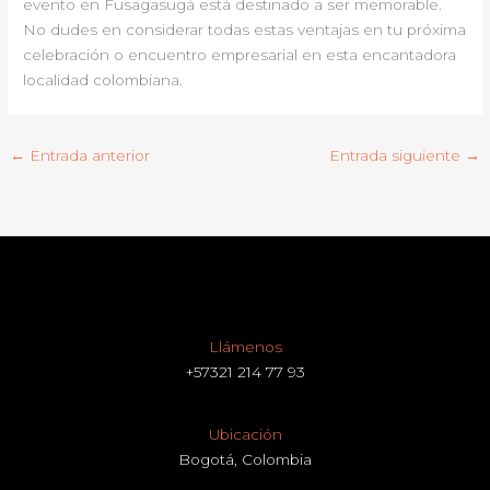
evento en Fusagasugá está destinado a ser memorable.
No dudes en considerar todas estas ventajas en tu próxima
celebración o encuentro empresarial en esta encantadora
localidad colombiana.
←
Entrada anterior
Entrada siguiente
→
Llámenos
+57321 214 77 93
Ubicación
Bogotá, Colombia